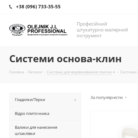
+38 (096) 733-35-55
Професійний
штукатурно-малярний
інструмент
Системи основа-клин
Головна
-
Каталог
-
Системи для вирівнювання плитки
-
Системи 
За популярністю
Гладилки/Терки
Відро плиточника
Валики для нанесення
шпаклівки