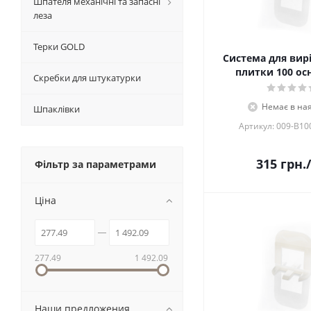
Шпателя механічні та запасні
леза
Терки GOLD
Система для вир
плитки 100 ос
Скребки для штукатурки
Немає в ная
Шпаклівки
Артикул: 009-B10
315
грн.
Фільтр за параметрами
Ціна
277.49
1 492.09
Наши предложения