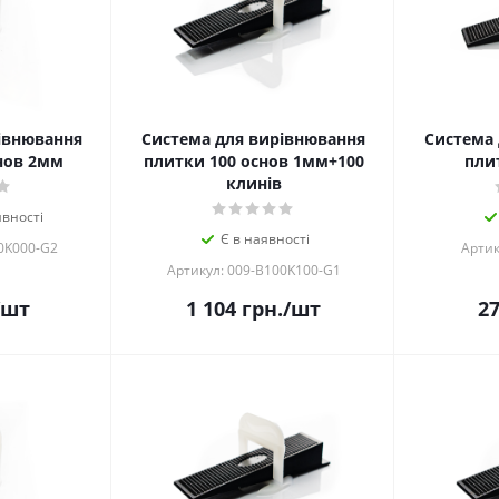
івнювання
Система для вирівнювання
Система 
нов 2мм
плитки 100 основ 1мм+100
пли
клинів
вності
Є в наявності
0K000-G2
Артик
Артикул: 009-B100K100-G1
/шт
1 104
грн.
/шт
2