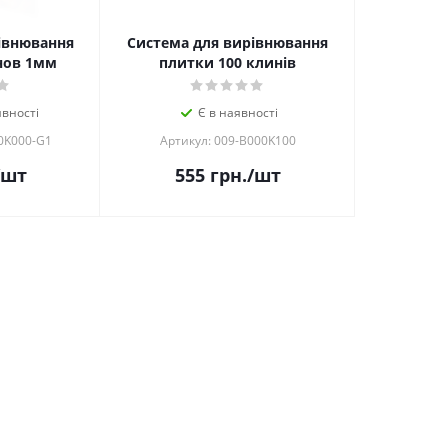
івнювання
Система для вирівнювання
нов 1мм
плитки 100 клинів
вності
Є в наявності
0K000-G1
Артикул: 009-B000K100
/шт
555
грн.
/шт