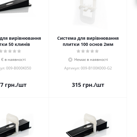
для вирівнювання
Система для вирівнювання
тки 50 клинів
плитки 100 основ 2мм
Є в наявності
Немає в наявності
ул: 009-B000K050
Артикул: 009-B100K000-G2
77
грн.
/шт
315
грн.
/шт