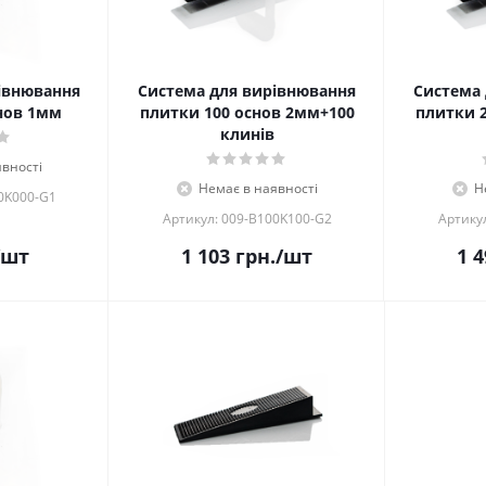
івнювання
Система для вирівнювання
Система 
нов 1мм
плитки 100 основ 2мм+100
плитки 
клинів
вності
Немає в наявності
Н
0K000-G1
Артикул: 009-B100K100-G2
Артику
/шт
1 103
грн.
/шт
1 4