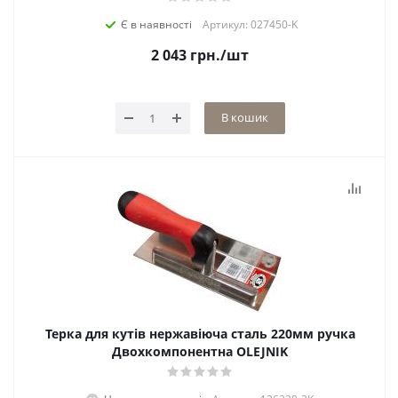
Є в наявності
Артикул: 027450-K
2 043
грн.
/шт
В кошик
Терка для кутів нержавіюча сталь 220мм ручка
Двохкомпонентна OLEJNIK