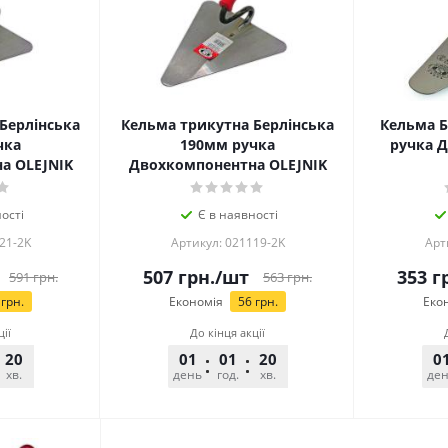
Берлінська
Кельма трикутна Берлінська
Кельма Б
чка
190мм ручка
ручка 
а OLEJNIK
Двохкомпонентна OLEJNIK
ості
Є в наявності
21-2K
Артикул: 021119-2K
Арт
507
грн.
/шт
353
гр
591
грн.
563
грн.
грн.
Економія
56
грн.
Еко
ції
До кінця акції
20
02
01
01
20
02
0
хв.
сек.
день
год.
хв.
сек.
де