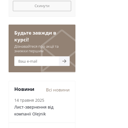
Скинути
Будьте завжди в
курсі!
Дізнавайтеся про акції та
знижки першим
Новини
Всі новини
14 травня 2025
Лист-звернення від
компанії Olejnik