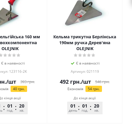
ельгійська 160 мм
Кельма трикутна Берлінська
Двохкомпонентна
190мм ручка Дерев'яна
OLEJNIK
OLEJNIK
Є в наявності
Є в наявності
икул: 123116-2K
Артикул: 021119
н.
/шт
492
грн.
/шт
393
грн.
546
грн.
номія
40
грн.
Економія
54
грн.
До кінця акції
До кінця акції
1
01
20
02
01
01
20
02
нь
год.
хв.
сек.
день
год.
хв.
сек.