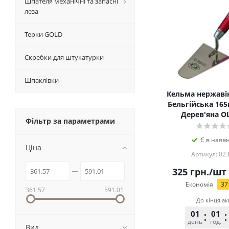
Шпателя механічні та запасні
леза
Терки GOLD
Скребки для штукатурки
Шпаклівки
Кельма нержаві
Бельгійська 16
Дерев'яна O
Фільтр за параметрами
Є в наявн
Ціна
Артикул: 02
325
грн.
/шт
Економія
37
361.57
591.01
До кінця ак
01
01
день
год.
Вид