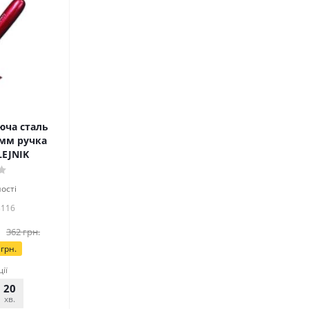
юча сталь
5мм ручка
LEJNIK
ості
3116
362
грн.
грн.
ції
20
02
хв.
сек.