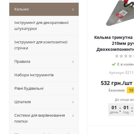
Кельми
Інструмент для декоративної
штукатурки
Кельма трикутна 
Інструмент для композитної
210мм ру
стрічки
Двохкомпонентн
Правила
Є в наявн
Артикул: 0211
Набори інструментів
532
грн.
/шт
Рівні будівельні
Економія
59
До кінця ак
Шпателя
01
01
день
год.
Системи для вирівнювання
плитки