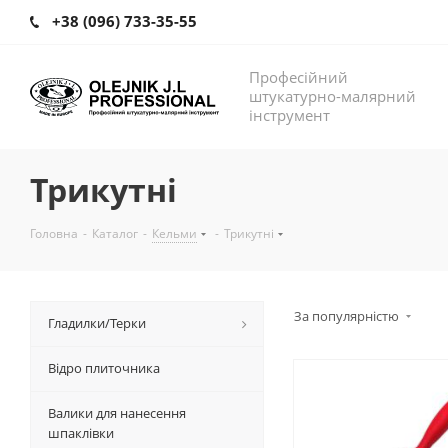
+38 (096) 733-35-55
Професійний
штукатурно-малярний
інструмент
Трикутні
Головна
-
Каталог
-
Кельми
-
Трикутні
За популярністю
Гладилки/Терки
Відро плиточника
Валики для нанесення
шпаклівки