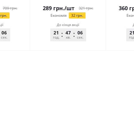
289
грн.
/шт
360
гр
709
грн.
321
грн.
грн.
Економія
32
грн.
Еко
ції
До кінця акції
06
21
47
06
2
сек.
год.
хв.
сек.
год