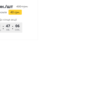
н.
/шт
400
грн.
номія
40
грн.
До кінця акції
1
47
06
.
хв.
сек.