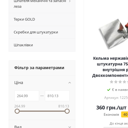
Шпателя механічні та запасні
леза
Терки GOLD
Скребки для штукатурки
Шпаклівки
Кельма нержаві
штукатурна 7
Фільтр за параметрами
внутрішня 
Двохкомпонентн
Ціна
Є в наявн
Артикул: 1225
264.99
810.13
360
грн.
/шт
Економія
40
До кінця ак
Вид