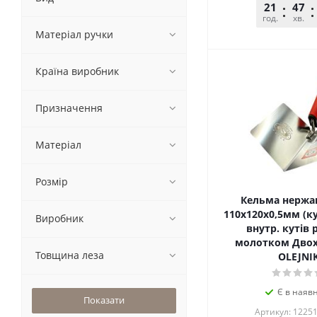
21
47
год.
хв.
Матеріал ручки
Країна виробник
Призначення
Матеріал
Розмір
Кельма нержав
110х120х0,5мм (ку
Виробник
внутр. кутів 
молотком Дво
Товщина леза
OLEJNI
Є в наявн
Артикул: 1225