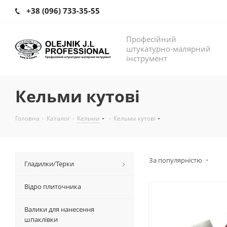
+38 (096) 733-35-55
Професійний
штукатурно-малярний
інструмент
Кельми кутові
Головна
-
Каталог
-
Кельми
-
Кельми кутові
За популярністю
Гладилки/Терки
Відро плиточника
Валики для нанесення
шпаклівки