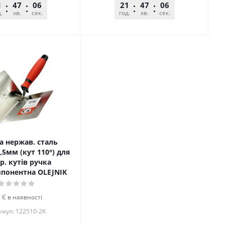
1
47
06
21
47
06
.
хв.
сек.
год.
хв.
сек.
а нержав. сталь
,5мм (кут 110°) для
р. кутів ручка
понентна OLEJNIK
Є в наявності
икул: 122510-2K