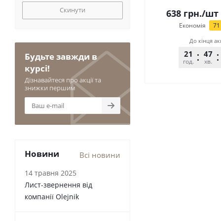
Скинути
638
грн.
/шт
Економія
71
До кінця ак
21
47
Будьте завжди в
год.
хв.
курсі!
Дізнавайтеся про акції та
знижки першим
Новини
Всі новини
14 травня 2025
Лист-звернення від
компанії Olejnik