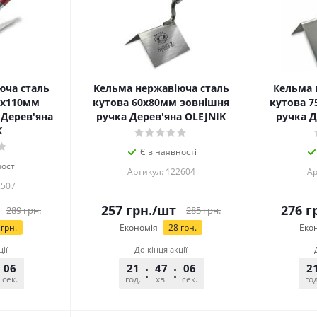
юча сталь
Кельма нержавіюча сталь
Кельма 
5х110мм
кутова 60х80мм зовнішня
кутова 7
 Дерев'яна
ручка Дерев'яна OLEJNIK
ручка Д
K
Є в наявності
ості
Артикул: 122604
Ар
2507
257
грн.
/шт
276
гр
289
грн.
285
грн.
грн.
Економія
28
грн.
Еко
ції
До кінця акції
06
21
47
06
2
сек.
год.
хв.
сек.
год