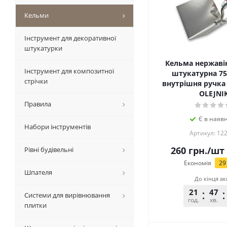
Кельми
Інструмент для декоративної
штукатурки
Кельма нержаві
Інструмент для композитної
штукатурна 7
стрічки
внутрішня ручка
OLEJNI
Правила
Є в наявн
Набори інструментів
Артикул: 12
260
грн.
/шт
Рівні будівельні
Економія
29
Шпателя
До кінця ак
21
47
Системи для вирівнювання
год.
хв.
плитки