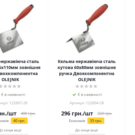
нержавіюча сталь
Кельма нержавіюча сталь
5х110мм зовнішня
кутова 60х80мм зовнішня
Двохкомпонентна
ручка Двохкомпонентна
OLEJNIK
OLEJNIK
Є в наявності
Є в наявності
икул: 122607-2K
Артикул: 122604-2K
н.
/шт
296
грн.
/шт
400
грн.
329
грн.
номія
40
грн.
Економія
33
грн.
До кінця акції
До кінця акції