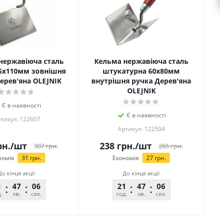
нержавіюча сталь
Кельма нержавіюча сталь
5х110мм зовнішня
штукатурна 60х80мм
ерев'яна OLEJNIK
внутрішня ручка Дерев'яна
OLEJNIK
Є в наявності
Є в наявності
тикул: 122607
Артикул: 122504
н.
/шт
238
грн.
/шт
307
грн.
265
грн.
номія
31
грн.
Економія
27
грн.
До кінця акції
До кінця акції
1
47
06
21
47
06
.
хв.
сек.
год.
хв.
сек.