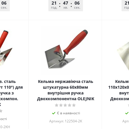
06
21
47
06
2
сек.
год.
хв.
сек.
год
. сталь
Кельма нержавіюча сталь
Кельм
т 110°) для
штукатурна 60х80мм
110х120х0
ручка з
внутрішня ручка
внут
хкомпон.
Двохкомпонентна OLEJNIK
Двохком
K
Є в наявності
ості
Артикул: 122504-2K
Арт
10-2KH