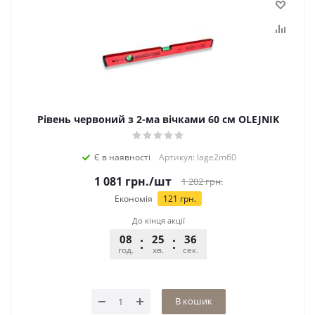
Рівень червоний з 2-ма вічками 60 см OLEJNIK
Є в наявності
Артикул: lage2m60
1 081
грн.
/шт
1 202
грн.
Економія
121
грн.
До кінця акції
08
25
36
год.
хв.
сек.
В кошик