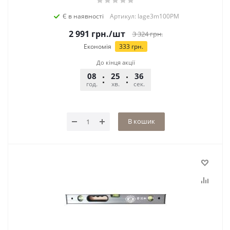
Є в наявності
Артикул: lage3m100PM
2 991
грн.
/шт
3 324
грн.
Економія
333
грн.
До кінця акції
08
25
36
год.
хв.
сек.
В кошик