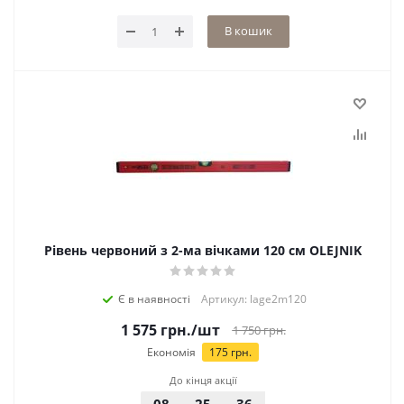
В кошик
Рівень червоний з 2-ма вічками 120 см OLEJNIK
Є в наявності
Артикул: lage2m120
1 575
грн.
/шт
1 750
грн.
Економія
175
грн.
До кінця акції