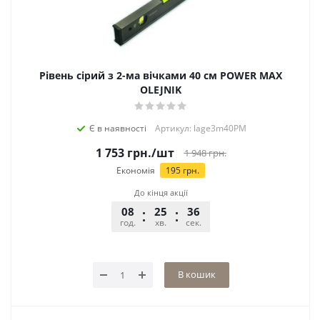
Рівень сірий з 2-ма вічками 40 см POWER MAX
OLEJNIK
Є в наявності
Артикул: lage3m40PM
1 753
грн.
/шт
1 948
грн.
Економія
195
грн.
До кінця акції
08
25
36
год.
хв.
сек.
В кошик