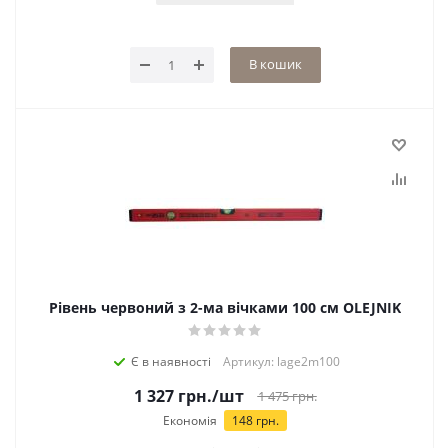
В кошик
Рівень червоний з 2-ма вічками 100 см OLEJNIK
Є в наявності
Артикул: lage2m100
1 327
грн.
/шт
1 475
грн.
Економія
148
грн.