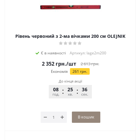
Рівень червоний з 2-ма вічками 200 см OLEJNIK
Є в наявності
Артикул: lage2m200
2 352
грн.
/шт
2 613
грн.
Економія
261
грн.
До кінця акції
08
25
36
год.
хв.
сек.
В кошик