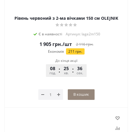
Рівень червоний з 2-ма вічками 150 см OLEJNIK
Є в наявності
Артикул: lage2m150
1 905
грн.
/шт
2 116
грн.
Економія
211
грн.
До кінця акції
08
25
36
год.
хв.
сек.
В кошик