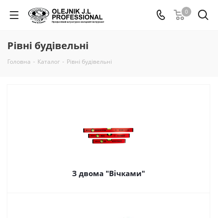
0
Рівні будівельні
Головна
-
Каталог
-
Рівні будівельні
З двома "Вічками"