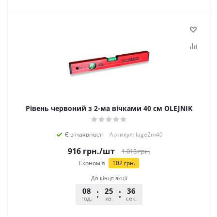
Рівень червоний з 2-ма вічками 40 см OLEJNIK
Є в наявності
Артикул: lage2m40
916
грн.
/шт
1 018
грн.
Економія
102
грн.
До кінця акції
08
25
36
год.
хв.
сек.