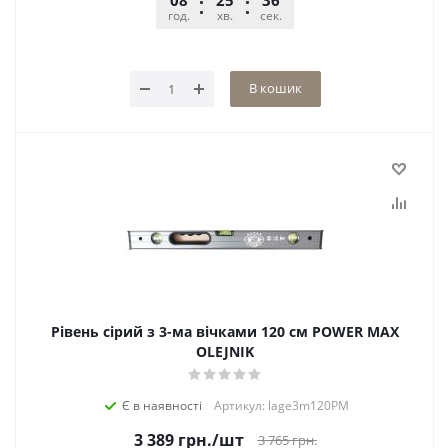
08
25
36
год.
хв.
сек.
В кошик
Рівень сірий з 3-ма вічками 120 см POWER MAX
OLEJNIK
Є в наявності
Артикул: lage3m120PM
3 389
грн.
/шт
3 765
грн.