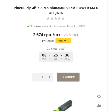
Рівень сірий з 3-ма вічками 80 см POWER MAX
OLEJNIK
Є в наявності
Артикул: lage3m80PM
2 674
грн.
/шт
2 972
грн.
Економія
298
грн.
До кінця акції
08
25
36
год.
хв.
сек.
В кошик