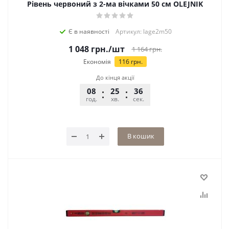
Рівень червоний з 2-ма вічками 50 см OLEJNIK
Є в наявності
Артикул: lage2m50
1 048
грн.
/шт
1 164
грн.
Економія
116
грн.
До кінця акції
08
25
36
год.
хв.
сек.
В кошик