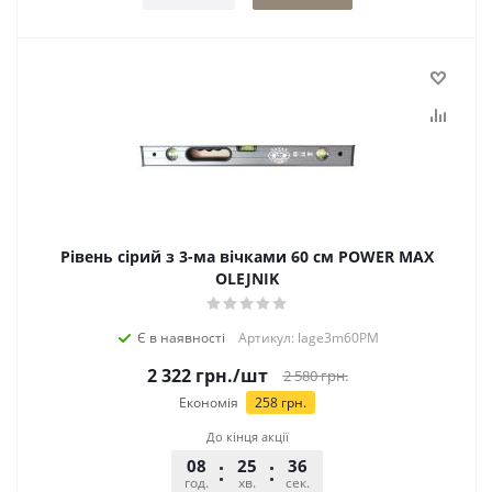
Рівень сірий з 3-ма вічками 60 см POWER MAX
OLEJNIK
Є в наявності
Артикул: lage3m60PM
2 322
грн.
/шт
2 580
грн.
Економія
258
грн.
До кінця акції
08
25
36
год.
хв.
сек.