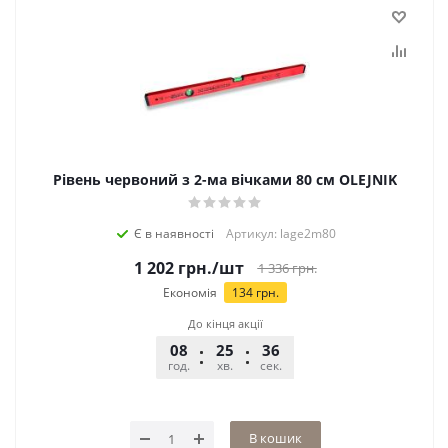
Рівень червоний з 2-ма вічками 80 см OLEJNIK
Є в наявності
Артикул: lage2m80
1 202
грн.
/шт
1 336
грн.
Економія
134
грн.
До кінця акції
08
25
36
год.
хв.
сек.
В кошик