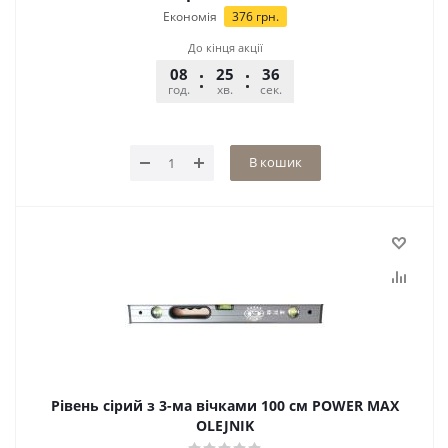
Економія
376
грн.
До кінця акції
08
25
36
год.
хв.
сек.
В кошик
Рівень сірий з 3-ма вічками 100 см POWER MAX
OLEJNIK