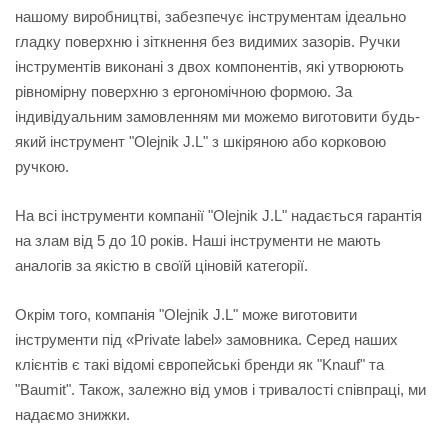
нашому виробництві, забезпечує інструментам ідеально
гладку поверхню і зіткнення без видимих зазорів. Ручки
інструментів виконані з двох компонентів, які утворюють
рівномірну поверхню з ергономічною формою. За
індивідуальним замовленням ми можемо виготовити будь-
який інструмент "Olejnik J.L" з шкіряною або корковою
ручкою.
На всі інструменти компанії "Olejnik J.L" надається гарантія
на злам від 5 до 10 років. Наші інструменти не мають
аналогів за якістю в своїй ціновій категорії.
Окрім того, компанія "Olejnik J.L" може виготовити
інструменти під «Private label» замовника. Серед наших
клієнтів є такі відомі європейські бренди як "Knauf" та
"Baumit". Також, залежно від умов і тривалості співпраці, ми
надаємо знижки.